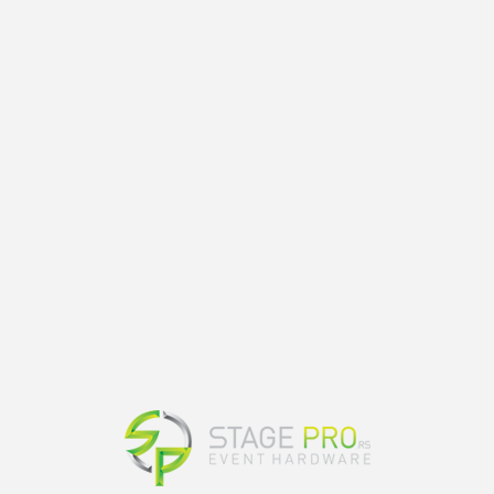
Podelite na društvenim
mrežama