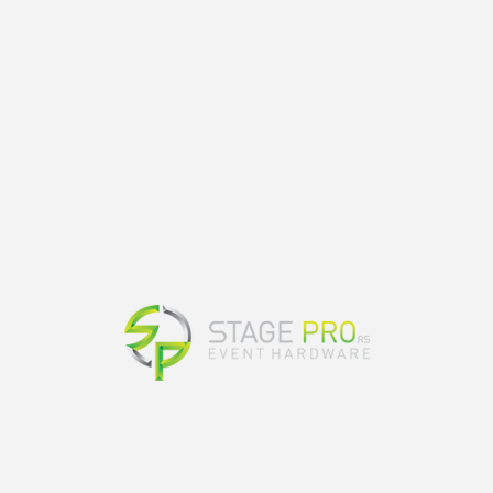
konstrukcije
postaju nužnost. Bilo da vam je
potrebna prilagodljiva scena, platforma,
stepenište, složeni infrastrukturni objekat ili
konstrukcija krova
, naš tim će razviti i
implementirati
montažu specijalnih konstrukcija
koja savršeno odgovara vašim potrebama. Naša
fleksibilnost i kreativnost omogućavaju nam da se
prilagodimo svim izazovima, bilo da je u pitanju
specifičan dizajn, posebni materijali ili zahtevne
lokacije.
MONTAŽA SCENSKE
OPREME I SKELA
Montaža scenske opreme
i
montaža skela
ključni